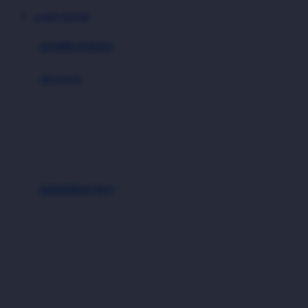
Awan
GAME ONLINE
Azetabio
produk terbaru
B
aksesoris
Baabaasheepz
tas
Babiators
kacamata
Baby Dove
aksesoris rambut
Baby Jogger
Baby Rovega
kebutuhan bayi
Babybee
pakaian tidur
Banana Boat
set & terusan
Banz
piyama
Barbie
bodysuits
Beaba