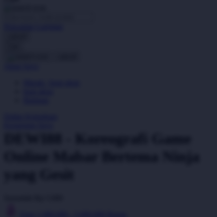
O
Pencarian Lanjutan
Oh Ma Grain
cancel
Okiedog
Cari
cancel
P
Akun Saya
Masuk / buat akun
Peachy
buat akun
Phil & Ted's
Bantuan
Philips Avent
Daftar Keinginan
Keranjang Saya
Pigeon
DEWI88 - Koreografi Game
Playgro
Online Mabar Bertema Ninja
Poled Global
yang Gesit
Ponycycle
Serendah
Rp 5.000
Puma
Earn
1.000.000
-
5.000.000
Bonus
Pureats