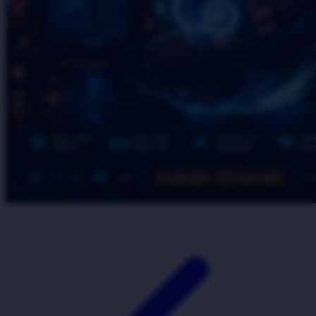
Twistshake
TY Toys
U
V
Veja
Vitaflow
Vtech
W
Waterland
Wellness