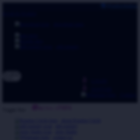
🗣 Pemberitahuan: Pastikan Anda hanya m
lewati ke Konten
download apps
download app from:
gift registry
Bahasa
ID
LOGIN
DAFTAR
Contact 
Toggle Nav
about Kanmo Circle
gift registry
store finder
contact us