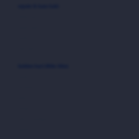
Beauty Barn
sepatu & kaus kaki
Bio Oil
sepatu bayi
Biolane
sepatu anak
Bite Fighters
sandal
Bizzi Growin
kaus kaki
Blackmores
fashion bayi (0bln-3thn)
Blooming Marvellous
atasan
Bonnels
bawahan
Bravado
gaun
Bruder
setelan
Brush Baby
jaket & kardigan
Buds Organics
aksesoris
Bugaboo