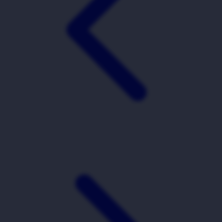
X
Xootz
Y
Yamatoya
Z
Zaxy
Zoggs
0-9
4Moms
59S